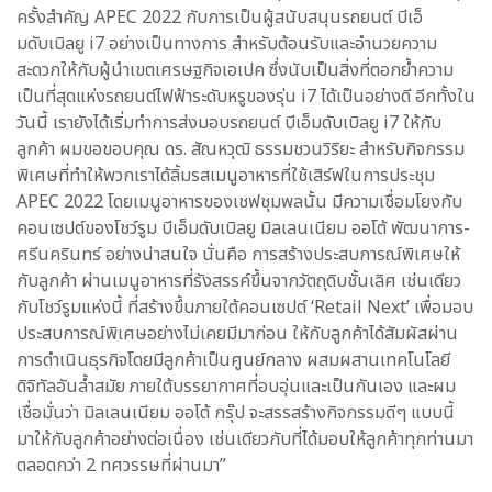
ครั้งสำคัญ APEC 2022 กับการเป็นผู้สนับสนุนรถยนต์ บีเอ็
มดับเบิลยู i7 อย่างเป็นทางการ สำหรับต้อนรับและอำนวยความ
สะดวกให้กับผู้นำเขตเศรษฐกิจเอเปค ซึ่งนับเป็นสิ่งที่ตอกย้ำความ
เป็นที่สุดแห่งรถยนต์ไฟฟ้าระดับหรูของรุ่น i7 ได้เป็นอย่างดี อีกทั้งใน
วันนี้ เรายังได้เริ่มทำการส่งมอบรถยนต์ บีเอ็มดับเบิลยู i7 ให้กับ
ลูกค้า ผมขอขอบคุณ ดร. สัณหวุฒิ ธรรมชวนวิริยะ สำหรับกิจกรรม
พิเศษที่ทำให้พวกเราได้ลิ้มรสเมนูอาหารที่ใช้เสิร์ฟในการประชุม
APEC 2022 โดยเมนูอาหารของเชฟชุมพลนั้น มีความเชื่อมโยงกับ
คอนเซปต์ของโชว์รูม บีเอ็มดับเบิลยู มิลเลนเนียม ออโต้ พัฒนาการ-
ศรีนครินทร์ อย่างน่าสนใจ นั่นคือ การสร้างประสบการณ์พิเศษให้
กับลูกค้า ผ่านเมนูอาหารที่รังสรรค์ขึ้นจากวัตถุดิบชั้นเลิศ เช่นเดียว
กับโชว์รูมแห่งนี้ ที่สร้างขึ้นภายใต้คอนเซปต์ ‘Retail Next’ เพื่อมอบ
ประสบการณ์พิเศษอย่างไม่เคยมีมาก่อน ให้กับลูกค้าได้สัมผัสผ่าน
การดำเนินธุรกิจโดยมีลูกค้าเป็นศูนย์กลาง ผสมผสานเทคโนโลยี
ดิจิทัลอันล้ำสมัย ภายใต้บรรยากาศที่อบอุ่นและเป็นกันเอง และผม
เชื่อมั่นว่า มิลเลนเนียม ออโต้ กรุ๊ป จะสรรสร้างกิจกรรมดีๆ แบบนี้
มาให้กับลูกค้าอย่างต่อเนื่อง เช่นเดียวกับที่ได้มอบให้ลูกค้าทุกท่านมา
ตลอดกว่า 2 ทศวรรษที่ผ่านมา”