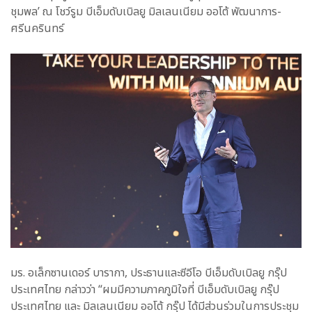
ชุมพล’ ณ โชว์รูม บีเอ็มดับเบิลยู มิลเลนเนียม ออโต้ พัฒนาการ-
ศรีนครินทร์
มร. อเล็กซานเดอร์ บารากา, ประธานและซีอีโอ บีเอ็มดับเบิลยู กรุ๊ป
ประเทศไทย กล่าวว่า “ผมมีความภาคภูมิใจที่ บีเอ็มดับเบิลยู กรุ๊ป
ประเทศไทย และ มิลเลนเนียม ออโต้ กรุ๊ป ได้มีส่วนร่วมในการประชุม