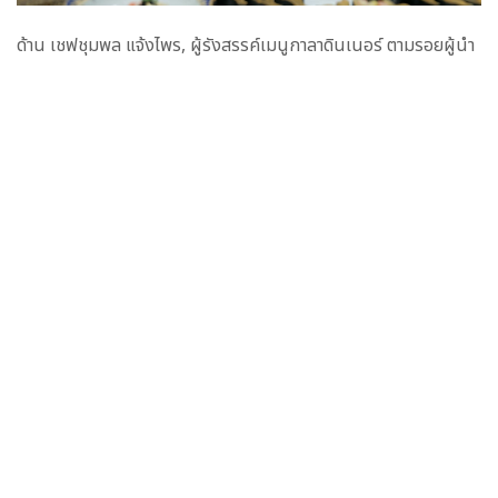
ด้าน เชฟชุมพล แจ้งไพร, ผู้รังสรรค์เมนูกาลาดินเนอร์ ตามรอยผู้นำ
เอเปค ภายใต้แนวคิด ‘ภูมิปัญญาอาหารไทยอย่างยั่งยืน’ เผยว่า “ทุก
เมนูคัดสรรวัตถุดิบชั้นยอดจากแหล่งผลิตท้องถิ่นทั่วไทย รวมถึง
วัตถุดิบที่ขึ้นชื่อว่าเป็น ‘สิ่งบ่งชี้ทางภูมิศาสตร์’ โดยตีโจทย์ให้
สอดคล้อง กับแนวคิดหลักของการประชุมเอเปคครั้งนี้ คือ Open
เปิดประสบการณ์อาหารไทย ในรสชาติ ที่กลมกล่อม 8 มิติ ได้แก่
เปรี้ยว หวาน มัน เค็ม เผ็ด ปร่า ขม และ จืด, Connect การค้นหา และ
คัดสรรค์วัตถุดิบชั้นยอด และ Balance สมดุลระหว่างธรรมชาติและ
การพัฒนาอย่างยั่งยืนกอปรกับการปรุงอย่างพิถีพิถัน ลงตัวเป็นสุด
ยอดเมนูที่โดดเด่นทั้งหน้าตาและรสชาติ ไม่ว่าจะเป็นออเดิร์ฟ สลัด จาน
หลัก และขนมหวาน เช่นกระทงทองไส้ครีมซอสและไข่ปลาสเตอร์
เจียนโครงการหลวงดอยอินทนนท์, ยำใหญ่ผักออร์แกนิก 9 อย่าง
จากวิสาหกิจชุมชนทั่วทุกภาคของเมืองไทย, แกงมัสมั่นชาววังเนื้อ
น่องโคขุน จากสหกรณ์โพนยางคำสกลนคร, หม้อแกงเผือกภูเขาและ
เม็ดบัวซอสผลไม้ไทย”