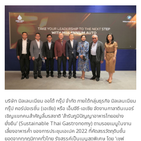
บริษัท มิลเลนเนียม ออโต้ กรุ๊ป จำกัด ภายใต้กลุ่มธุรกิจ มิลเลนเนียม
กรุ๊ป คอร์ปอเรชั่น (เอเชีย) หรือ เอ็มจีซี-เอเชีย จัดงานกาลาดินเนอร์
เชิญแขกคนสำคัญลิ้มรสชาติ ‘สำรับภูมิปัญญาอาหารไทยอย่าง
ยั่งยืน’ (Sustainable Thai Gastronomy) ตามรอยเมนูในงาน
เลี้ยงอาหารค่ำ ของการประชุมเอเปค 2022 ที่คัดสรรวัตถุดิบชั้น
ยอดจากทุกภูมิภาคทั่วไทย รังสรรค์เป็นเมนูสุดพิเศษ โดย ‘เชฟ