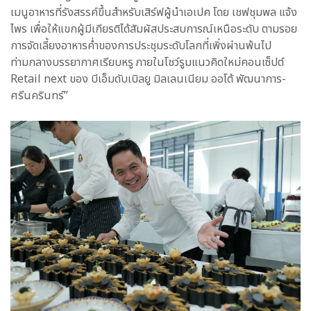
เมนูอาหารที่รังสรรค์ขึ้นสำหรับเสิร์ฟผู้นำเอเปค โดย เชฟชุมพล แจ้ง
ไพร เพื่อให้แขกผู้มีเกียรติได้สัมผัสประสบการณ์เหนือระดับ ตามรอย
การจัดเลี้ยงอาหารค่ำของการประชุมระดับโลกที่เพิ่งผ่านพ้นไป
ท่ามกลางบรรยากาศเรียบหรู ภายในโชว์รูมแนวคิดใหม่คอนเซ็ปต์
Retail next ของ บีเอ็มดับเบิลยู มิลเลนเนียม ออโต้ พัฒนาการ-
ศรีนครินทร์”