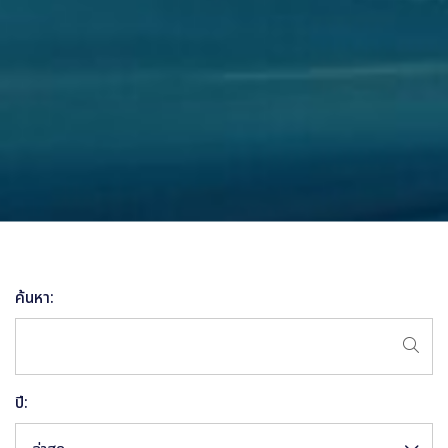
ค้นหา:
ปี: