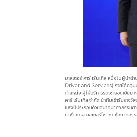
มาสเตอร์ คาร์ เร้นเทิล หนึ่งในผู้น
Driver and Services) ภายใต้กลุ่มบร
ตำแหน่ง ผู้ให้บริการรถเช่ายอดเยี่ย
คาร์ เร้นเทิล จำกัด นำทีมเข้ารับร
แห่งปีประกอบด้วยสมาคมวิศวกรรมยานย
เนชั่นแนล มอเตอร์โชว์ ณ ห้อง เดอะ ร
คาร์ เร้นเทิล สามารถคว้ารางวัลนี้ ไ
ตลอดมา