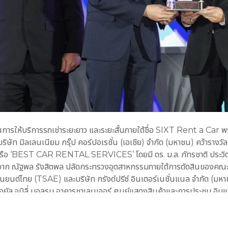
ำด้านการให้บริการรถเช่าระยะยาว และระยะสั้นภายใต้ชื่อ SIXT Rent a C
ิษัท มิลเลนเนียม กรุ๊ป คอร์ปอเรชั่น (เอเชีย) จำกัด (มหาชน) คว้ารา
ม หรือ ‘BEST CAR RENTAL SERVICES’ โดยมี ดร. ม.ล. ภัทรชาติ ประวิต
างวัลจาก ณัฐพล รังสิตพล ปลัดกระทรวงอุตสาหกรรมภายใต้การตัดสินของคณ
นต์ไทย (TSAE) และบริษัท กรังด์ปรีซ์ อินเตอร์เนชั่นแนล จำกัด (มหา
อยัล จูบิลี่ บอลรูม อาคารชาเลนเจอร์ ศูนย์แสดงสินค้าและการประชุม อิม
ด้ต่อเนื่องถึง 16 ปีซ้อน (2008-2023) นับเป็นการสะท้อนถึงคุณภาพและบริ